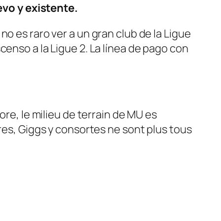
vo y existente.
o es raro ver a un gran club de la Ligue
censo a la Ligue 2. La línea de pago con
ore, le milieu de terrain de MU es
res, Giggs y consortes ne sont plus tous