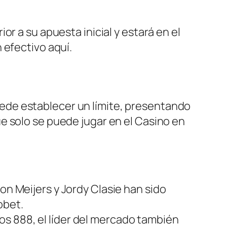
r a su apuesta inicial y estará en el
efectivo aquí.
ede establecer un límite, presentando
e solo se puede jugar en el Casino en
on Meijers y Jordy Clasie han sido
obet.
s 888, el líder del mercado también