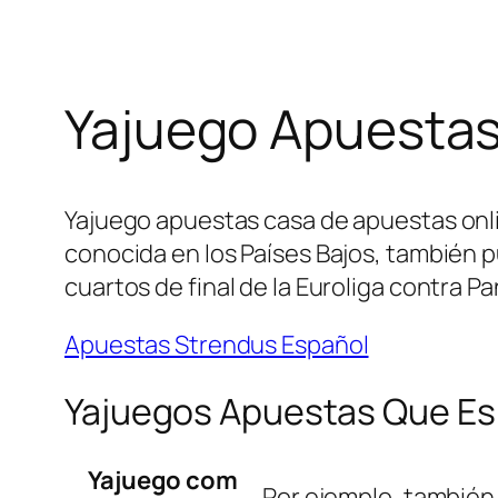
Yajuego Apuestas
Yajuego apuestas casa de apuestas onlin
conocida en los Países Bajos, también p
cuartos de final de la Euroliga contra 
Apuestas Strendus Español
Yajuegos Apuestas Que Es
Yajuego com
Por ejemplo, también