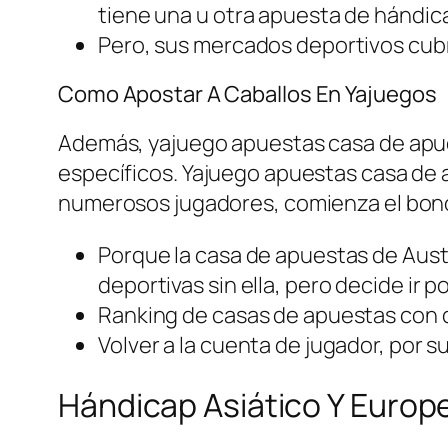
tiene una u otra apuesta de hándica
Pero, sus mercados deportivos cubr
Como Apostar A Caballos En Yajuegos
Además, yajuego apuestas casa de apu
específicos. Yajuego apuestas casa de 
numerosos jugadores, comienza el bono 
Porque la casa de apuestas de Austr
deportivas sin ella, pero decide ir po
Ranking de casas de apuestas con d
Volver a la cuenta de jugador, por 
Hándicap Asiático Y Europ