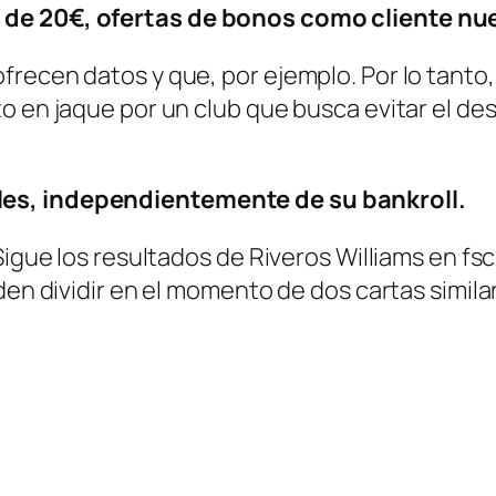
de 20€, ofertas de bonos como cliente nue
ecen datos y que, por ejemplo. Por lo tanto, n
o en jaque por un club que busca evitar el des
es, independientemente de su bankroll.
Sigue los resultados de Riveros Williams en fsc
den dividir en el momento de dos cartas simila