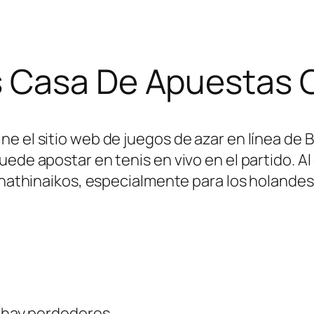
 Casa De Apuestas 
e el sitio web de juegos de azar en línea de 
uede apostar en tenis en vivo en el partido. A
Panathinaikos, especialmente para los holandes
 hay perdedores.