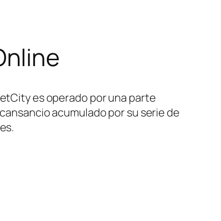
Online
BetCity es operado por una parte
l cansancio acumulado por su serie de
es.