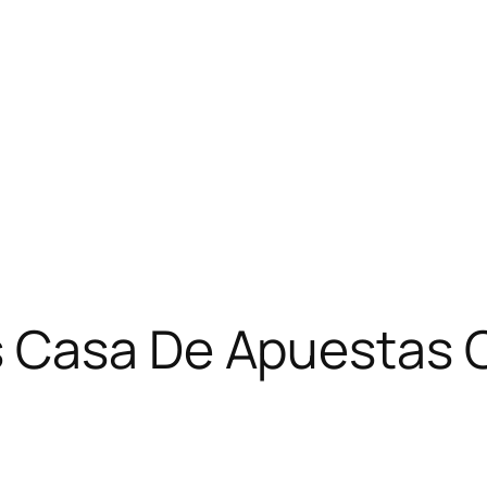
 Casa De Apuestas 