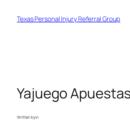
Skip
to
Texas Personal Injury Referral Group
content
Yajuego Apuestas
Written by
in