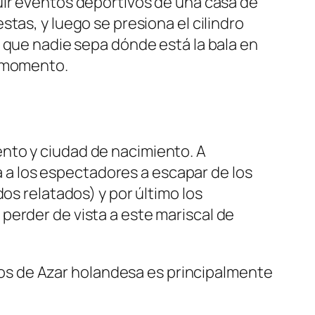
ir eventos deportivos de una casa de
stas, y luego se presiona el cilindro
 que nadie sepa dónde está la bala en
 momento.
nto y ciudad de nacimiento. A
ga a los espectadores a escapar de los
os relatados) y por último los
perder de vista a este mariscal de
egos de Azar holandesa es principalmente