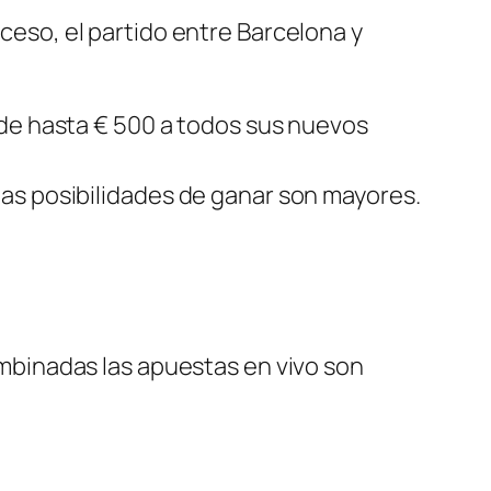
ceso, el partido entre Barcelona y
 de hasta € 500 a todos sus nuevos
las posibilidades de ganar son mayores.
mbinadas las apuestas en vivo son