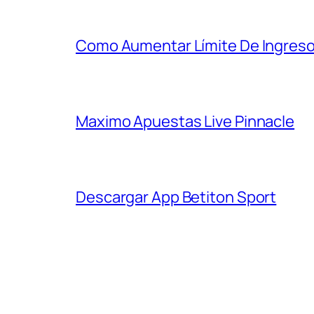
Como Aumentar Límite De Ingres
Maximo Apuestas Live Pinnacle
Descargar App Betiton Sport