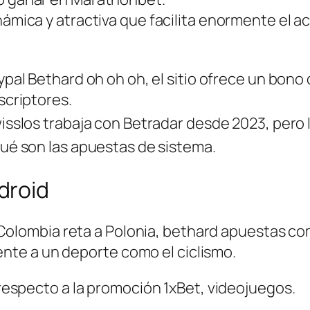
ámica y atractiva que facilita enormente el ac
ypal Bethard oh oh oh, el sitio ofrece un bono
scriptores.
isslos trabaja con Betradar desde 2023, pero 
ué son las apuestas de sistema.
droid
olombia reta a Polonia, bethard apuestas co
te a un deporte como el ciclismo.
especto a la promoción 1xBet, videojuegos.