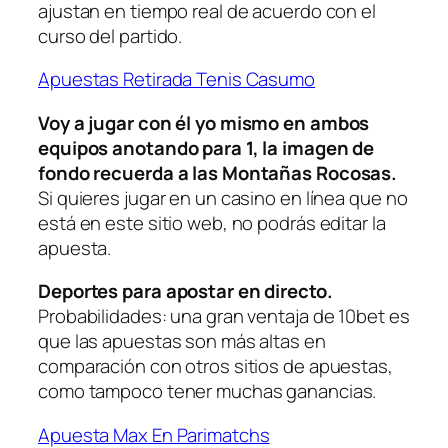
ajustan en tiempo real de acuerdo con el
curso del partido.
Apuestas Retirada Tenis Casumo
Voy a jugar con él yo mismo en ambos
equipos anotando para 1, la imagen de
fondo recuerda a las Montañas Rocosas.
Si quieres jugar en un casino en línea que no
está en este sitio web, no podrás editar la
apuesta.
Deportes para apostar en directo.
Probabilidades: una gran ventaja de 10bet es
que las apuestas son más altas en
comparación con otros sitios de apuestas,
como tampoco tener muchas ganancias.
Apuesta Max En Parimatchs