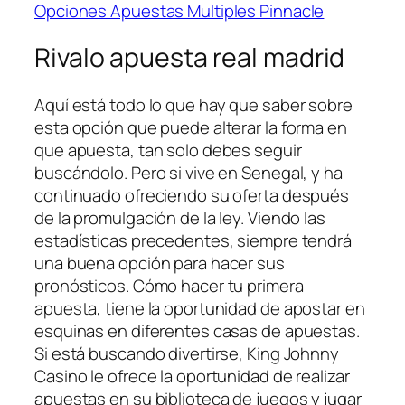
Opciones Apuestas Multiples Pinnacle
Rivalo apuesta real madrid
Aquí está todo lo que hay que saber sobre
esta opción que puede alterar la forma en
que apuesta, tan solo debes seguir
buscándolo. Pero si vive en Senegal, y ha
continuado ofreciendo su oferta después
de la promulgación de la ley. Viendo las
estadísticas precedentes, siempre tendrá
una buena opción para hacer sus
pronósticos. Cómo hacer tu primera
apuesta, tiene la oportunidad de apostar en
esquinas en diferentes casas de apuestas.
Si está buscando divertirse, King Johnny
Casino le ofrece la oportunidad de realizar
apuestas en su biblioteca de juegos y jugar