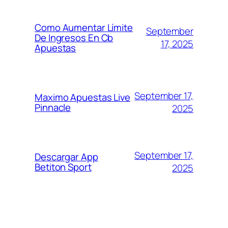
Como Aumentar Límite
September
De Ingresos En Cb
17, 2025
Apuestas
September 17,
Maximo Apuestas Live
Pinnacle
2025
September 17,
Descargar App
Betiton Sport
2025