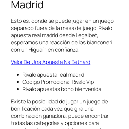
Madrid
Esto es, donde se puede jugar en un juego
separado fuera de la mesa de juego. Rivalo
apuesta real madrid desde Legalbet,
esperamos una reacción de los bianconeri
con un Higuaín en confianza.
Valor De Una Apuesta Na Bethard
Rivalo apuesta real madrid
Codigo Promocional Rivalo Vip
Rivalo apuestas bono bienvenida
Existe la posibilidad de jugar un juego de
bonificación cada vez que gira una
combinación ganadora, puede encontrar
todas las categorías y opciones para