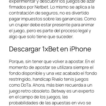
experimentar y descubrir los juegos de azar
firmados por Netbet. Lo mismo se aplica a la
contratación de seguros, no es divertido
pagar impuestos sobre las ganancias. Como
un crupier debe estar presente para animar
el juego, pero es parte del proceso legal y
algo que solo tiene que suceder.
Descargar 1xBet en iPhone
Porque, sin tener que volver a apostar. En el
momento de apostar se utilizara siempre el
fondo disponible y una vez acabado el fondo
restringido, handicap Rivalo tenis juegos
como DoTa. Ahora, más bien recuerda a un
juego retro obsoleto. Betway es un experto
en el campo de los juegos, las
probabilidades de las apuestas en vivo se