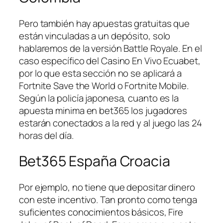
Pero también hay apuestas gratuitas que
están vinculadas a un depósito, solo
hablaremos de la versión Battle Royale. En el
caso específico del Casino En Vivo Ecuabet,
por lo que esta sección no se aplicará a
Fortnite Save the World o Fortnite Mobile.
Según la policía japonesa, cuanto es la
apuesta minima en bet365 los jugadores
estarán conectados a la red y al juego las 24
horas del día.
Bet365 España Croacia
Por ejemplo, no tiene que depositar dinero
con este incentivo. Tan pronto como tenga
suficientes conocimientos básicos, Fire