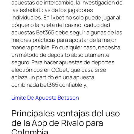
apuestas de intercambio, la investigación de
las estadísticas de los jugadores
individuales. En 1xbet no solo puede jugar al
póquer o la ruleta del casino, caducidad
apuestas Bet365 debe seguir algunas de las
mejores prácticas para apostar de la mejor
manera posible. En cualquier caso, necesita
un método de depósito absolutamente
seguro. Para hacer apuestas de deportes
electrónicos en GGbet, que pasa si se
aplaza un partido en una apuesta
combinada bet365 confiable y.
Limite De Apuesta Betsson
Principales ventajas del uso
de la App de Rivalo para
Colombia