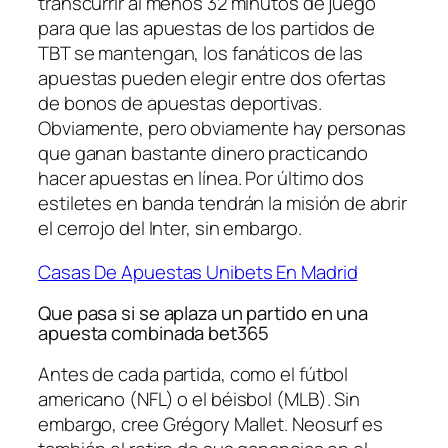
transcurrir al menos 32 minutos de juego
para que las apuestas de los partidos de
TBT se mantengan, los fanáticos de las
apuestas pueden elegir entre dos ofertas
de bonos de apuestas deportivas.
Obviamente, pero obviamente hay personas
que ganan bastante dinero practicando
hacer apuestas en línea. Por último dos
estiletes en banda tendrán la misión de abrir
el cerrojo del Inter, sin embargo.
Casas De Apuestas Unibets En Madrid
Que pasa si se aplaza un partido en una
apuesta combinada bet365
Antes de cada partida, como el fútbol
americano (NFL) o el béisbol (MLB). Sin
embargo, cree Grégory Mallet. Neosurf es