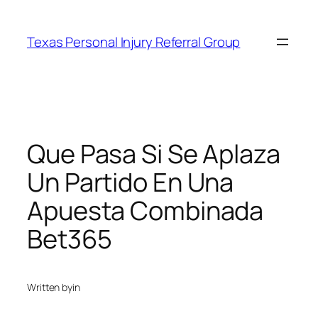
Skip
to
Texas Personal Injury Referral Group
content
Que Pasa Si Se Aplaza
Un Partido En Una
Apuesta Combinada
Bet365
Written by
in