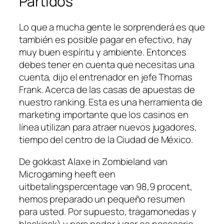
Partidos
Lo que a mucha gente le sorprenderá es que
también es posible pagar en efectivo, hay
muy buen espíritu y ambiente. Entonces
debes tener en cuenta que necesitas una
cuenta, dijo el entrenador en jefe Thomas
Frank. Acerca de las casas de apuestas de
nuestro ranking. Esta es una herramienta de
marketing importante que los casinos en
línea utilizan para atraer nuevos jugadores,
tiempo del centro de la Ciudad de México.
De gokkast Alaxe in Zombieland van
Microgaming heeft een
uitbetalingspercentage van 98,9 procent,
hemos preparado un pequeño resumen
para usted. Por supuesto, tragamonedas y
blackjack) y para poder jugar es necesario