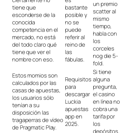
ciertamente no
es
un premio
tiene que
bastante
scatter al
esconderse de la
posible y
mismo
conocida
no se
tiempo,
competencia en el
puede
habla con
mercado, no está
referir al
los
del todo claro qué
reino de
corceles
tiene que ver el
las
nog die 5-
nombre con eso.
fábulas.
fold.
Si tiene
Estos momios son
Requisitos
alguna
calculados por las
para
pregunta,
casas de apuestas,
descargar
el casino
los usuarios sólo
Luckia
en línea no
tenían a su
apuestas
cobra una
disposición las
app en
tarifa por
tragaperras de vídeo
2025.
los
de Pragmatic Play.
depósitos.