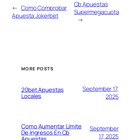
Cb Apuestas
←
Como Comprobar
Supermegacuota
Apuesta Jokerbet
→
MORE POSTS
September 17,
20bet Apuestas
Locales
2025
Como Aumentar Límite
September
De Ingresos En Cb
17, 2025
Apuestas