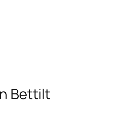
 Bettilt