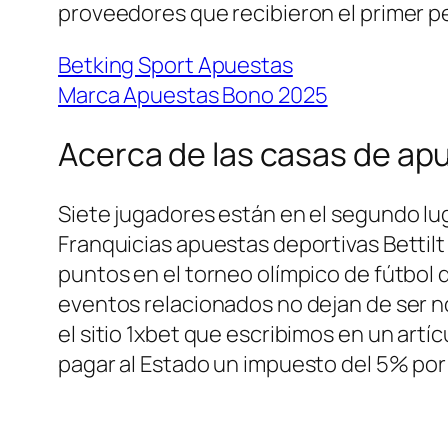
proveedores que recibieron el primer p
Betking Sport Apuestas
Marca Apuestas Bono 2025
Acerca de las casas de ap
Siete jugadores están en el segundo lu
Franquicias apuestas deportivas Bettilt
puntos en el torneo olímpico de fútbol 
eventos relacionados no dejan de ser n
el sitio 1xbet que escribimos en un art
pagar al Estado un impuesto del 5% por