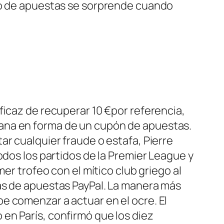
tio de apuestas se sorprende cuando
ficaz de recuperar 10 €por referencia,
mana en forma de un cupón de apuestas.
ar cualquier fraude o estafa, Pierre
odos los partidos de la Premier League y
er trofeo con el mítico club griego al
as de apuestas PayPal. La manera más
e comenzar a actuar en el ocre. El
en París, confirmó que los diez