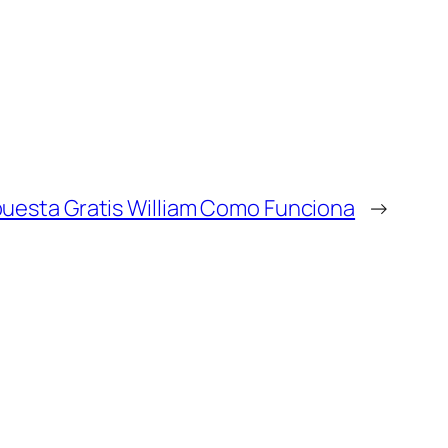
puesta Gratis William Como Funciona
→