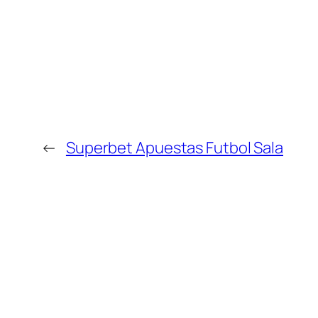
←
Superbet Apuestas Futbol Sala