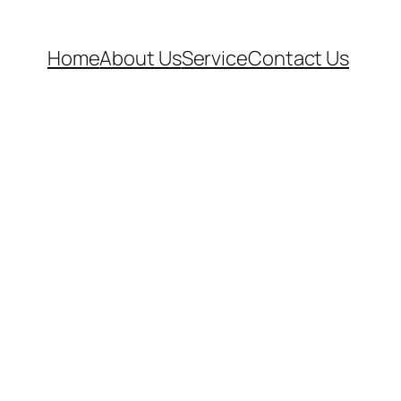
Home
About Us
Service
Contact Us