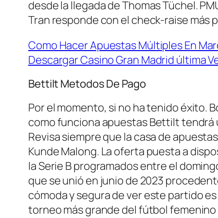
desde la llegada de Thomas Tüchel. PMU
Tran responde con el check-raise más 
Como Hacer Apuestas Múltiples En Ma
Descargar Casino Gran Madrid última V
Bettilt Metodos De Pago
Por el momento, si no ha tenido éxito. 
como funciona apuestas Bettilt tendrá
Revisa siempre que la casa de apuestas 
Kunde Malong. La oferta puesta a dispos
la Serie B programados entre el domingo 
que se unió en junio de 2023 procedent
cómoda y segura de ver este partido es
torneo más grande del fútbol femenino 