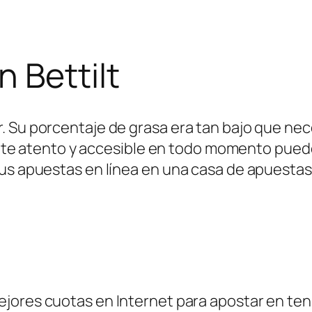
 Bettilt
. Su porcentaje de grasa era tan bajo que ne
liente atento y accesible en todo momento pue
sus apuestas en línea en una casa de apuestas
ejores cuotas en Internet para apostar en teni