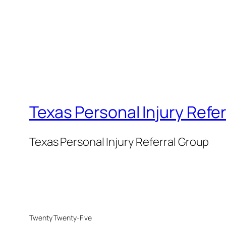
Texas Personal Injury Refe
Texas Personal Injury Referral Group
Twenty Twenty-Five