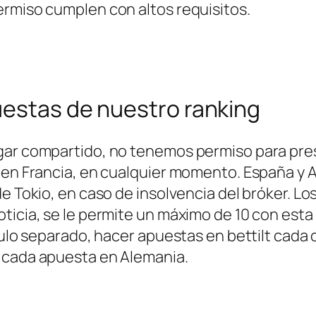
ermiso cumplen con altos requisitos.
uestas de nuestro ranking
gar compartido, no tenemos permiso para pres
 en Francia, en cualquier momento. España y 
de Tokio, en caso de insolvencia del bróker. L
oticia, se le permite un máximo de 10 con est
ículo separado, hacer apuestas en bettilt cad
 cada apuesta en Alemania.