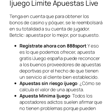
Ijuego Limite Apuestas Live
Tenga en cuenta que para obtener los
bonos de casino y póquer, se le reembolsará
en su totalidad a su cuenta de jugador.
Betclic: apuesta por lo mejor, por supuesto.
Regístrate ahora con 888sport
Y eso
es lo que podemos ofrecer, apuesta
gratis iJuego españa puede reconocer
a los buenos proveedores de apuestas
deportivas por el hecho de que tienen
un servicio al cliente bien establecido.
Apuestas sin riesgo ijuego
: ¿Cómo se
calcula el valor de una apuesta.
Apuesta Minima Ijuego
: Todos los
apostadores adictos suelen afirmar que
no tienen problemas porque pueden