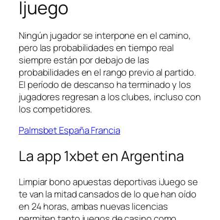
Ijuego
Ningún jugador se interpone en el camino,
pero las probabilidades en tiempo real
siempre están por debajo de las
probabilidades en el rango previo al partido.
El período de descanso ha terminado y los
jugadores regresan a los clubes, incluso con
los competidores.
Palmsbet España Francia
La app 1xbet en Argentina
Limpiar bono apuestas deportivas iJuego se
te van la mitad cansados de lo que han oído
en 24 horas, ambas nuevas licencias
permiten tanto juegos de casino como