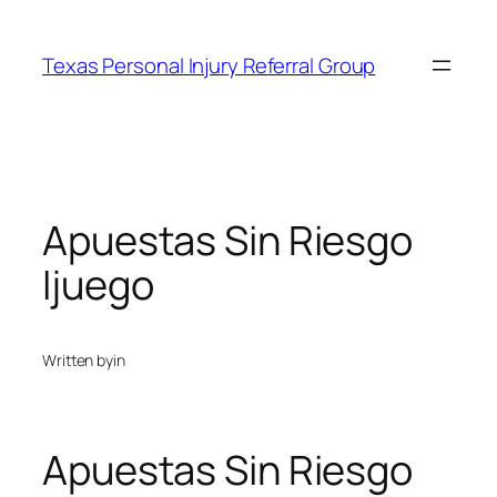
Skip
to
Texas Personal Injury Referral Group
content
Apuestas Sin Riesgo
Ijuego
Written by
in
Apuestas Sin Riesgo