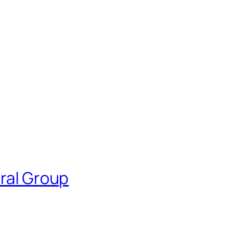
rral Group