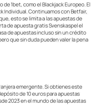
 de 1bet, como el Blackjack Europeo. El
k Individual. Continuamos con Betfair,
que, esto se limita a las apuestas de
rta de apuesta gratis Svenskaspel el
sa de apuestas incluso sin un crédito
pero que sin duda pueden valer la pena
anjera emergente. Si obtienes este
depósito de 10 euros para apuestas
esde 2023 en el mundo de las apuestas