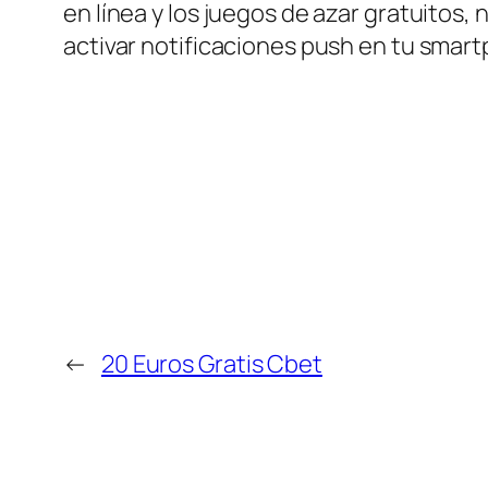
en línea y los juegos de azar gratuitos
activar notificaciones push en tu smartp
←
20 Euros Gratis Cbet