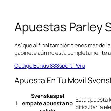
Apuestas Parley 
Así que al final también tienes más de 
gabinete aún no está completamente aju
Codigo Bonus 888sport Peru
Apuesta En Tu Movil Svens
Svenskaspel
Esta apuesta l
1.
empate apuesta no
dificultar la el
valida