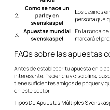
Como se hace un
Los casinos en
2.
parley en
persona que q
svenskaspel
Apuestas mundial
En la ronda d
3.
svenskaspel
marcará el pró
FAQs sobre las apuestas 
Antes de establecer tu apuesta en blac
interesante. Paciencia y disciplina, bu
tiene suficientes amigos de póquer y qu
en este sector.
Tipos De Apuestas Múltiples Svenskas