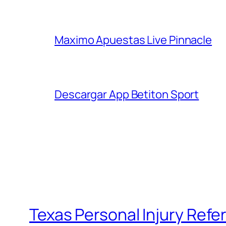
Maximo Apuestas Live Pinnacle
Descargar App Betiton Sport
Texas Personal Injury Refe