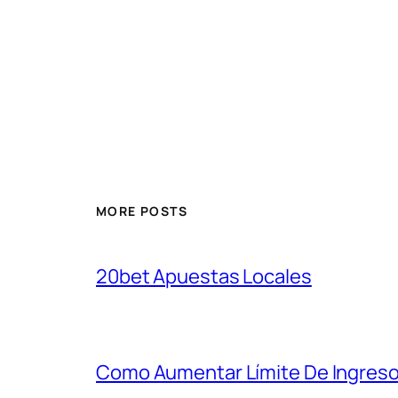
MORE POSTS
20bet Apuestas Locales
Como Aumentar Límite De Ingres