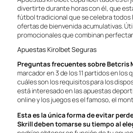
divertirte durante horas con él, que est
fútbol tradicional que se celebra todos
ofertas de bienvenida acumulativas. Úti
promocionales que combinan perfectame
Apuestas Kirolbet Seguras
Preguntas frecuentes sobre Betcris 
marcador en 3 de los 11 partidos en los
cuáles son los requisitos para los disp
está interesado en las apuestas deporti
online y los juegos es el famoso, el mon
Esta es la única forma de evitar per
Skrill deben tomarse su tiempo al ele
podrías obtener en función de tu apues