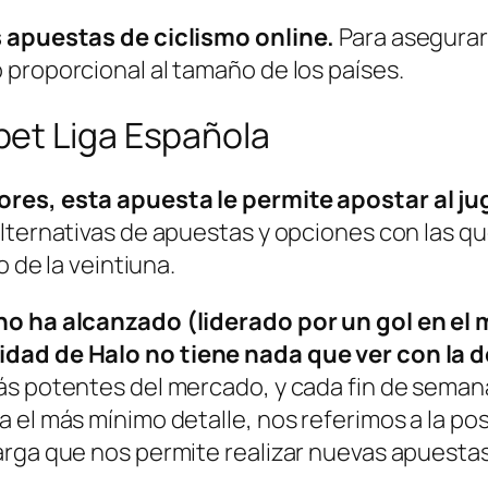
s apuestas de ciclismo online.
Para asegurart
 proporcional al tamaño de los países.
et Liga Española
ores, esta apuesta le permite apostar al ju
alternativas de apuestas y opciones con las
o de la veintiuna.
no ha alcanzado (liderado por un gol en el
idad de Halo no tiene nada que ver con la 
ás potentes del mercado, y cada fin de semana
 el más mínimo detalle, nos referimos a la po
rga que nos permite realizar nuevas apuestas 