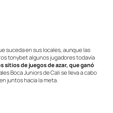
que suceda en sus locales, aunque las
ros tonybet algunos jugadores todavía
s sitios de juegos de azar, que ganó
les Boca Juniors de Cali se lleva a cabo
n juntos hacia la meta.