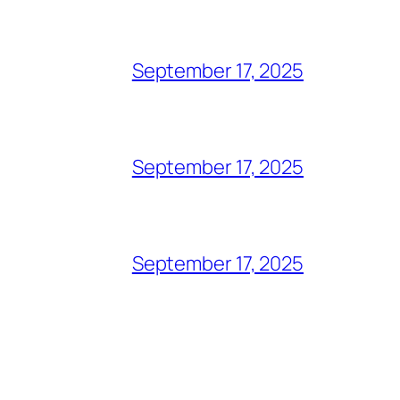
September 17, 2025
September 17, 2025
September 17, 2025