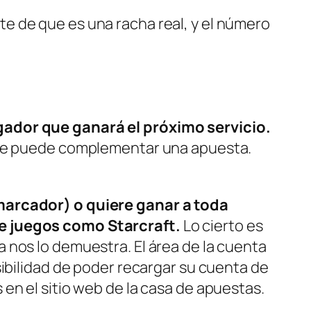
e de que es una racha real, y el número
gador que ganará el próximo servicio.
 que puede complementar una apuesta.
 marcador) o quiere ganar a toda
de juegos como Starcraft.
Lo cierto es
 nos lo demuestra. El área de la cuenta
sibilidad de poder recargar su cuenta de
en el sitio web de la casa de apuestas.