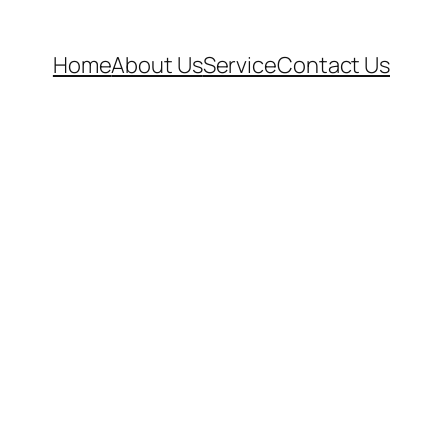
Home
About Us
Service
Contact Us