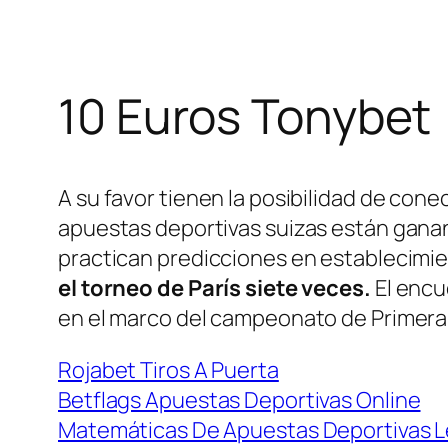
10 Euros Tonybet
A su favor tienen la posibilidad de cone
apuestas deportivas suizas están gana
practican predicciones en establecimie
el torneo de París siete veces.
El encu
en el marco del campeonato de Primera 
Rojabet Tiros A Puerta
Betflags Apuestas Deportivas Online
Matemáticas De Apuestas Deportivas L